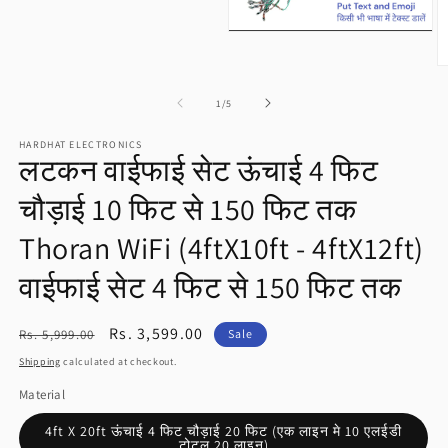
media
1
in
Open
modal
media
2
O
in
m
modal
3
of
1
/
5
in
m
HARDHAT ELECTRONICS
लटकन वाईफाई सेट ऊंचाई 4 फिट
चौड़ाई 10 फिट से 150 फिट तक
Thoran WiFi (4ftX10ft - 4ftX12ft)
वाईफाई सेट 4 फिट से 150 फिट तक
Regular
Sale
Rs. 3,599.00
Rs. 5,999.00
Sale
price
price
Shipping
calculated at checkout.
Material
4ft X 20ft ऊंचाई 4 फिट चौड़ाई 20 फिट (एक लाइन मे 10 एलईडी
टोटल 20 लाइन)