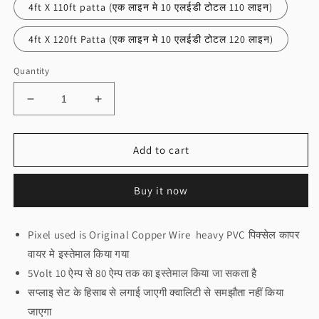
4ft X 110ft patta (एक लाइन मे 10 एलईडी टोटल 110 लाइन)
4ft X 120ft Patta (एक लाइन मे 10 एलईडी टोटल 120 लाइन)
Quantity
Decrease
Increase
quantity
quantity
for
for
लटकन
लटकन
Add to cart
वाईफाई
वाईफाई
सेट
सेट
Buy it now
ऊंचाई
ऊंचाई
4
4
फिट
फिट
Pixel used is Original Copper Wire heavy PVC पिक्सेल कापर
चौड़ाई
चौड़ाई
वायर मे इस्तेमाल किया गया
10
10
फिट
फिट
5Volt 10 ऐम्प से 80 ऐम्प तक का इस्तेमाल किया जा सकता है
से
से
सप्लाइ सेट के हिसाब से लगाई जाएगी क्वालिटी से समझौता नहीं किया
150
150
जाएगा
फिट
फिट