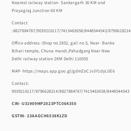
Nearest railway station- Sankargarh 30 KM and
Prayagraj Junction 60 KM
Contact
:8827884787/9039216117/7415463658/8448544543/8796628214
Office address :Shop no 2852, gali no 5, Near- Banke
Bihari temple, Chuna mandi,Pahadganj Near New
Delhi railway station 2KM Delhi 110055
MAP- https://maps.app.goo.gl/gdmZoCJv3Y1dyLGE6
Contact:
9039216117/8796628214/8827884787/7415463658/8448544543
CIN- U31909MP2023PTC064350
GSTIN- 23AAGCH6538K1ZD