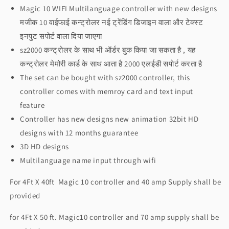
तक
तक
Magic 10 WIFI Multilanguage controller with new designs
Thoran
Thoran
मजीक 10 वाईफाई कन्ट्रोलर नई ट्रेंडिंग डिजाइन वाला और टेक्स्ट
WiFi
WiFi
इनपुट सपोर्ट वाला दिया जाएगा
(4ftX10ft
(4ftX10ft
sz2000 कन्ट्रोलर के साथ भी ऑर्डर बुक किया जा सकता है , यह
-
-
4ftX12ft)
4ftX12ft)
कन्ट्रोलर मेमोरी कार्ड के साथ आता है 2000 एलईडी सपोर्ट करता है
वाईफाई
वाईफाई
The set can be bought with sz2000 controller, this
सेट
सेट
controller comes with memroy card and text input
4
4
फिट
फिट
feature
से
से
Controller has new designs new animation 32bit HD
150
150
designs with 12 months guarantee
फिट
फिट
3D HD designs
तक
तक
Multilanguage name input through wifi
For 4Ft X 40ft Magic 10 controller and 40 amp Supply shall be
provided
for 4Ft X 50 ft. Magic10 controller and 70 amp supply shall be